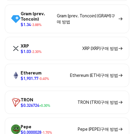
Gram (prev.
Gram (prev. Toncoin) (GRAM)구
Toncoin)
매 방법
$1.34
-3.88%
XRP
XRP (XRP)구매 방법
$1.03
-2.30%
Ethereum
Ethereum (ETH)구매 방법
$1,901.77
-0.40%
TRON
TRON (TRX)구매 방법
$0.326724
+0.30%
Pepe
Pepe (PEPE)구매 방법
$0.0000028
-1.70%