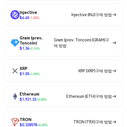
Injective
Injective (INJ)구매 방법
$4.45
-1.25%
Gram (prev.
Gram (prev. Toncoin) (GRAM)구
Toncoin)
매 방법
$1.36
+2.14%
XRP
XRP (XRP)구매 방법
$1.05
+1.90%
Ethereum
Ethereum (ETH)구매 방법
$1,921.32
+0.50%
TRON
TRON (TRX)구매 방법
$0.328578
+0.20%