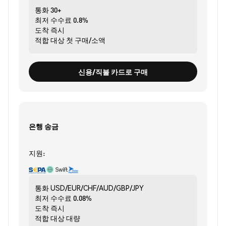
통화
30+
최저 수수료
0.8%
도착
즉시
적합 대상
첫 구매/소액
신용/직불 카드로 구매
은행 송금
지원:
통화
USD/EUR/CHF/AUD/GBP/JPY
최저 수수료
0.08%
도착
즉시
적합 대상
대량