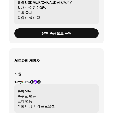
통화
USD/EUR/CHF/AUD/GBP/JPY
최저 수수료
0.08%
도착
즉시
적합 대상
대량
은행 송금으로 구매
서드파티 제공자
지원:
통화
50+
수수료
변동
도착
변동
적합 대상
지역 프로모션