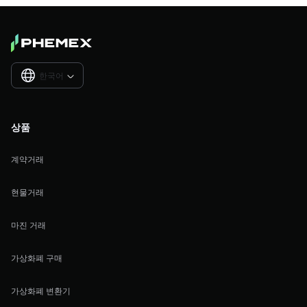
한국어

상품
계약거래
현물거래
마진 거래
가상화폐 구매
가상화폐 변환기