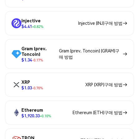
Injective
Injective (INJ)구매 방법
$4.41
+0.82%
Gram (prev.
Gram (prev. Toncoin) (GRAM)구
Toncoin)
매 방법
$1.34
-0.17%
XRP
XRP (XRP)구매 방법
$1.03
-0.70%
Ethereum
Ethereum (ETH)구매 방법
$1,920.33
+0.10%
TRON