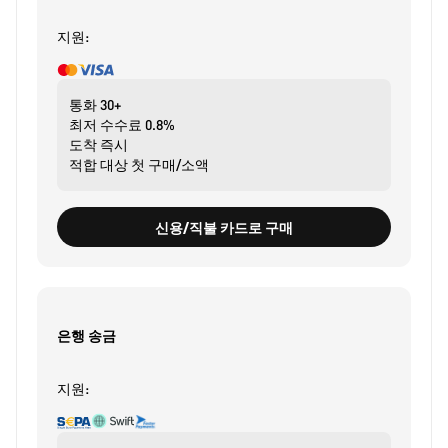
지원:
통화
30+
최저 수수료
0.8%
도착
즉시
적합 대상
첫 구매/소액
신용/직불 카드로 구매
은행 송금
지원: