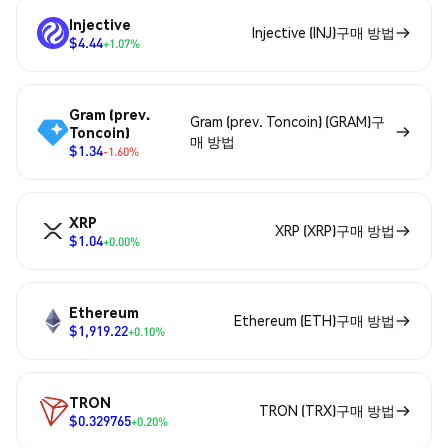
Injective
Injective (INJ)구매 방법
$4.44
+1.07%
Gram (prev.
Gram (prev. Toncoin) (GRAM)구
Toncoin)
매 방법
$1.34
-1.60%
XRP
XRP (XRP)구매 방법
$1.04
+0.00%
Ethereum
Ethereum (ETH)구매 방법
$1,919.22
+0.10%
TRON
TRON (TRX)구매 방법
$0.329765
+0.20%