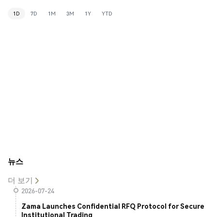
1D
7D
1M
3M
1Y
YTD
뉴스
더 보기
2026-07-24
Zama Launches Confidential RFQ Protocol for Secure
Institutional Trading