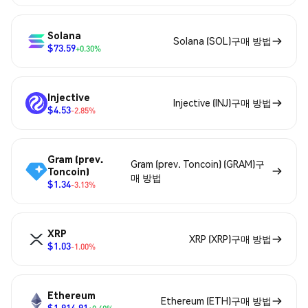
Solana
Solana (SOL)구매 방법
$73.59
+0.30%
Injective
Injective (INJ)구매 방법
$4.53
-2.85%
Gram (prev.
Gram (prev. Toncoin) (GRAM)구
Toncoin)
매 방법
$1.34
-3.13%
XRP
XRP (XRP)구매 방법
$1.03
-1.00%
Ethereum
Ethereum (ETH)구매 방법
$1,914.91