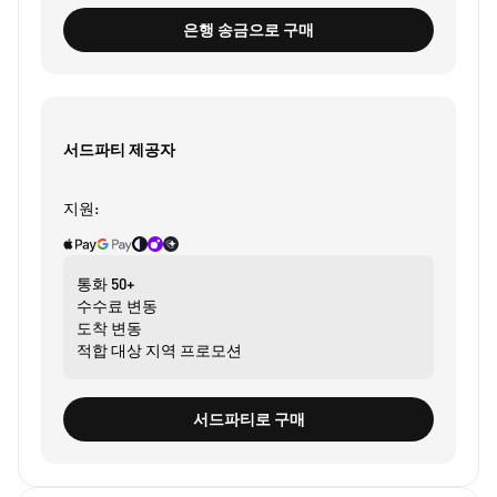
은행 송금으로 구매
서드파티 제공자
지원:
통화
50+
수수료
변동
도착
변동
적합 대상
지역 프로모션
서드파티로 구매