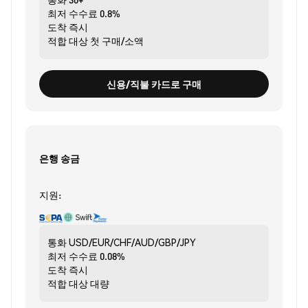
최저 수수료
0.8%
도착
즉시
적합 대상
첫 구매/소액
신용/직불 카드로 구매
은행 송금
지원:
통화
USD/EUR/CHF/AUD/GBP/JPY
최저 수수료
0.08%
도착
즉시
적합 대상
대량