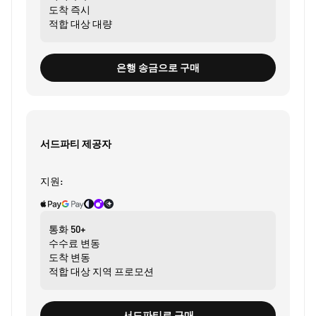
도착
즉시
적합 대상
대량
은행 송금으로 구매
서드파티 제공자
지원:
통화
50+
수수료
변동
도착
변동
적합 대상
지역 프로모션
서드파티로 구매