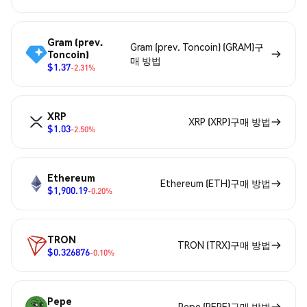
Gram (prev.
Gram (prev. Toncoin) (GRAM)구
Toncoin)
매 방법
$1.37
-2.31%
XRP
XRP (XRP)구매 방법
$1.03
-2.50%
Ethereum
Ethereum (ETH)구매 방법
$1,900.19
-0.20%
TRON
TRON (TRX)구매 방법
$0.326876
-0.10%
Pepe
Pepe (PEPE)구매 방법