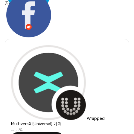
공유하기:
Wrapped
MultiversX (Universal) 가격
--
--%