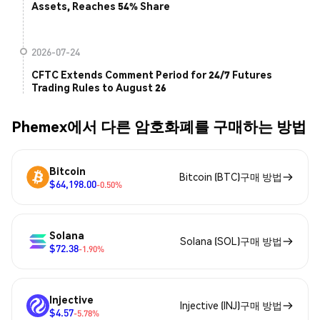
Assets, Reaches 54% Share
2026-07-24
CFTC Extends Comment Period for 24/7 Futures
Trading Rules to August 26
Phemex에서 다른 암호화폐를 구매하는 방법
Bitcoin
Bitcoin (BTC)구매 방법
$64,198.00
-0.50%
Solana
Solana (SOL)구매 방법
$72.38
-1.90%
Injective
Injective (INJ)구매 방법
$4.57
-5.78%