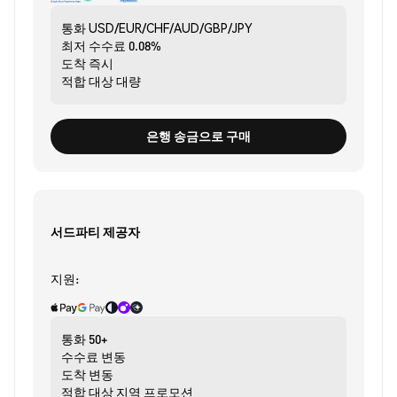
통화
USD/EUR/CHF/AUD/GBP/JPY
최저 수수료
0.08%
도착
즉시
적합 대상
대량
은행 송금으로 구매
서드파티 제공자
지원:
통화
50+
수수료
변동
도착
변동
적합 대상
지역 프로모션