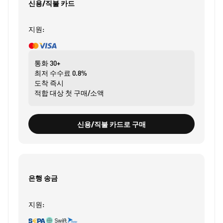
신용/직불 카드
지원:
통화
30+
최저 수수료
0.8%
도착
즉시
적합 대상
첫 구매/소액
신용/직불 카드로 구매
은행 송금
지원: