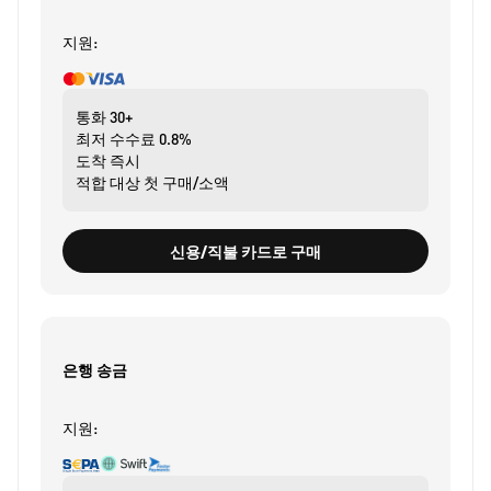
지원:
통화
30+
최저 수수료
0.8%
도착
즉시
적합 대상
첫 구매/소액
신용/직불 카드로 구매
은행 송금
지원: