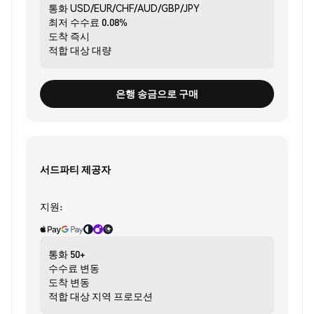
통화
USD/EUR/CHF/AUD/GBP/JPY
최저 수수료
0.08%
도착
즉시
적합 대상
대량
은행 송금으로 구매
서드파티 제공자
지원:
통화
50+
수수료
변동
도착
변동
적합 대상
지역 프로모션