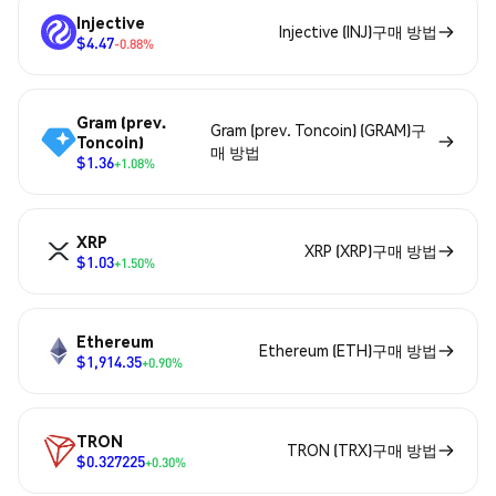
Injective
Injective (INJ)구매 방법
$4.47
-0.88%
Gram (prev.
Gram (prev. Toncoin) (GRAM)구
Toncoin)
매 방법
$1.36
+1.08%
XRP
XRP (XRP)구매 방법
$1.03
+1.50%
Ethereum
Ethereum (ETH)구매 방법
$1,914.35
+0.90%
TRON
TRON (TRX)구매 방법
$0.327225
+0.30%