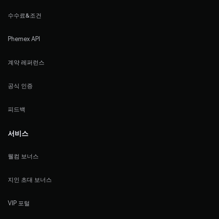
수수료&조건
Phemex API
계약 레퍼런스
공식 인증
피드백
서비스
웰컴 보너스
지인 초대 보너스
VIP 포털