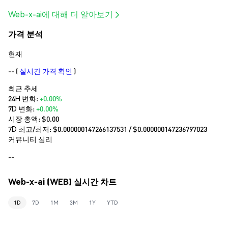
Web-x-ai에 대해 더 알아보기
가격 분석
현재
--
(
실시간 가격 확인
)
최근 추세
24H 변화:
+0.00%
7D 변화:
+0.00%
시장 총액:
$0.00
7D 최고/최저: $
0.000000147266137531
/ $
0.000000147236797023
커뮤니티 심리
--
Web-x-ai (WEB) 실시간 차트
1D
7D
1M
3M
1Y
YTD