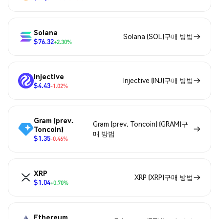
Solana
Solana (SOL)구매 방법
$76.32
+2.30%
Injective
Injective (INJ)구매 방법
$4.43
-1.02%
Gram (prev.
Gram (prev. Toncoin) (GRAM)구
Toncoin)
매 방법
$1.35
-0.46%
XRP
XRP (XRP)구매 방법
$1.04
+0.70%
Ethereum