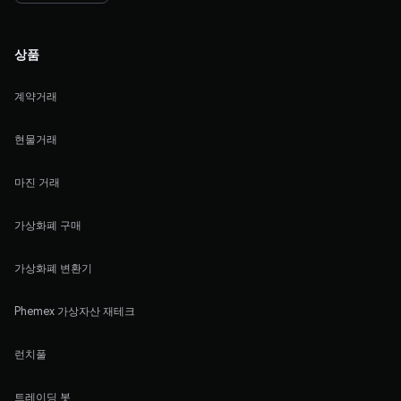
상품
계약거래
현물거래
마진 거래
가상화폐 구매
가상화폐 변환기
Phemex 가상자산 재테크
런치풀
트레이딩 봇