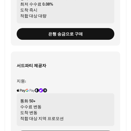
최저 수수료
0.08%
도착
즉시
적합 대상
대량
은행 송금으로 구매
서드파티 제공자
지원:
통화
50+
수수료
변동
도착
변동
적합 대상
지역 프로모션