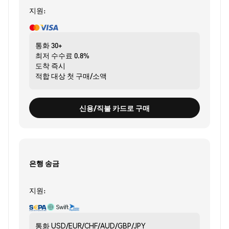
지원:
통화
30+
최저 수수료
0.8%
도착
즉시
적합 대상
첫 구매/소액
신용/직불 카드로 구매
은행 송금
지원:
통화
USD/EUR/CHF/AUD/GBP/JPY