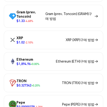
Gram (prev.
Gram (prev. Toncoin) (GRAM)구
Toncoin)
매 방법
$1.33
-4.68%
XRP
XRP (XRP)구매 방법
$1.02
-2.10%
Ethereum
Ethereum (ETH)구매 방법
$1,894.96
+0.00%
TRON
TRON (TRX)구매 방법
$0.327342
+0.20%
Pepe
Pepe (PEPE)구매 방법
$0.00000279
-1.70%