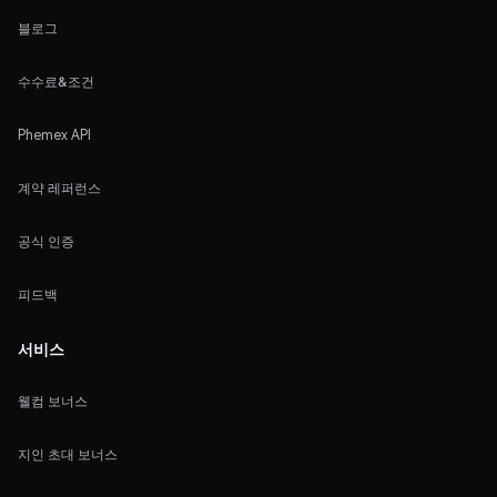
블로그
수수료&조건
Phemex API
계약 레퍼런스
공식 인증
피드백
서비스
웰컴 보너스
지인 초대 보너스