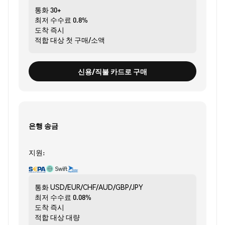
통화
30+
최저 수수료
0.8%
도착
즉시
적합 대상
첫 구매/소액
신용/직불 카드로 구매
은행 송금
지원:
통화
USD/EUR/CHF/AUD/GBP/JPY
최저 수수료
0.08%
도착
즉시
적합 대상
대량