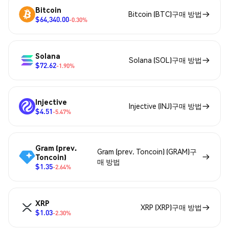
Bitcoin
Bitcoin (BTC)구매 방법
$64,340.00
-0.30%
Solana
Solana (SOL)구매 방법
$72.62
-1.90%
Injective
Injective (INJ)구매 방법
$4.51
-5.47%
Gram (prev.
Gram (prev. Toncoin) (GRAM)구
Toncoin)
매 방법
$1.35
-2.64%
XRP
XRP (XRP)구매 방법
$1.03
-2.30%