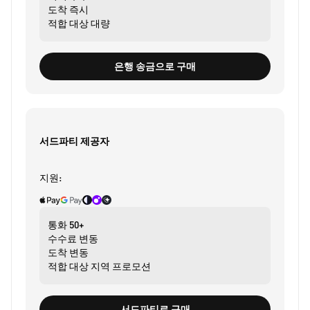
도착
즉시
적합 대상
대량
은행 송금으로 구매
서드파티 제공자
지원:
통화
50+
수수료
변동
도착
변동
적합 대상
지역 프로모션
서드파티로 구매