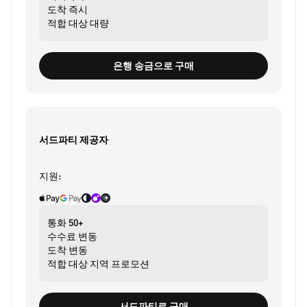
도착
즉시
적합 대상
대량
은행 송금으로 구매
서드파티 제공자
지원:
통화
50+
수수료
변동
도착
변동
적합 대상
지역 프로모션
서드파티로 구매