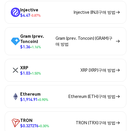
Injective
Injective (INJ)구매 방법
$4.47
-0.87%
Gram (prev.
Gram (prev. Toncoin) (GRAM)구
Toncoin)
매 방법
$1.36
+1.16%
XRP
XRP (XRP)구매 방법
$1.03
+1.50%
Ethereum
Ethereum (ETH)구매 방법
$1,914.91
+0.90%
TRON
TRON (TRX)구매 방법
$0.327276
+0.30%