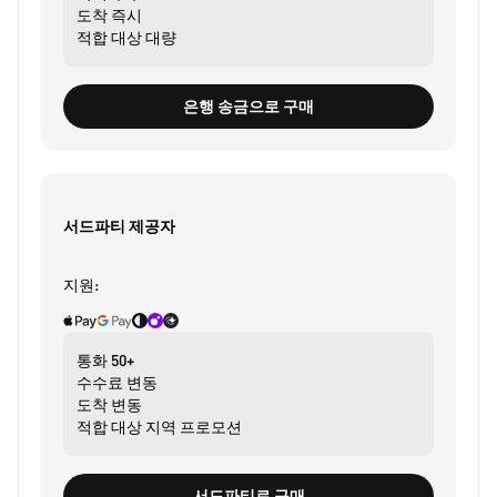
도착
즉시
적합 대상
대량
은행 송금으로 구매
서드파티 제공자
지원:
통화
50+
수수료
변동
도착
변동
적합 대상
지역 프로모션
서드파티로 구매