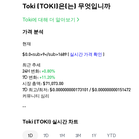
Toki (TOKI)은(는) 무엇입니까
Toki에 대해 더 알아보기
가격 분석
현재
$0.0<sub>9</sub>1689
(
실시간 가격 확인
)
최근 추세
24H 변화:
+0.80%
7D 변화:
+11.20%
시장 총액:
$71,073.00
7D 최고/최저: $
0.000000000173101
/ $
0.000000000151472
커뮤니티 심리
--
Toki (TOKI) 실시간 차트
1D
7D
1M
3M
1Y
YTD