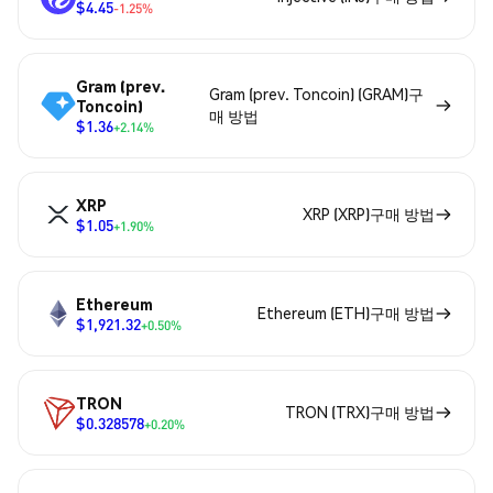
$4.45
-1.25%
Gram (prev.
Gram (prev. Toncoin) (GRAM)구
Toncoin)
매 방법
$1.36
+2.14%
XRP
XRP (XRP)구매 방법
$1.05
+1.90%
Ethereum
Ethereum (ETH)구매 방법
$1,921.32
+0.50%
TRON
TRON (TRX)구매 방법
$0.328578
+0.20%