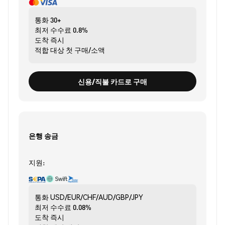
통화
30+
최저 수수료
0.8%
도착
즉시
적합 대상
첫 구매/소액
신용/직불 카드로 구매
은행 송금
지원:
통화
USD/EUR/CHF/AUD/GBP/JPY
최저 수수료
0.08%
도착
즉시