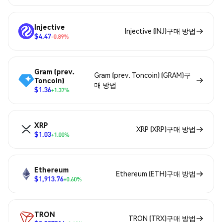
Injective
Injective (INJ)구매 방법
$4.47
-0.89%
Gram (prev.
Gram (prev. Toncoin) (GRAM)구
Toncoin)
매 방법
$1.36
+1.37%
XRP
XRP (XRP)구매 방법
$1.03
+1.00%
Ethereum
Ethereum (ETH)구매 방법
$1,913.76
+0.60%
TRON
TRON (TRX)구매 방법