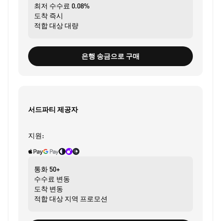
최저 수수료
0.08%
도착
즉시
적합 대상
대량
은행 송금으로 구매
서드파티 제공자
지원:
통화
50+
수수료
변동
도착
변동
적합 대상
지역 프로모션