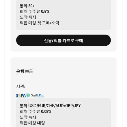
통화
30+
최저 수수료
0.8%
도착
즉시
적합 대상
첫 구매/소액
신용/직불 카드로 구매
은행 송금
지원:
통화
USD/EUR/CHF/AUD/GBP/JPY
최저 수수료
0.08%
도착
즉시
적합 대상
대량