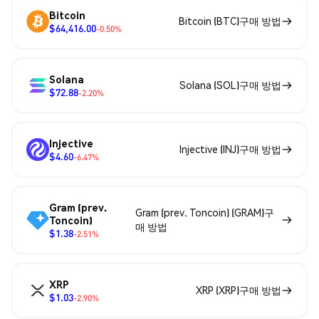
Bitcoin
Bitcoin (BTC)구매 방법
$64,416.00
-0.50%
Solana
Solana (SOL)구매 방법
$72.88
-2.20%
Injective
Injective (INJ)구매 방법
$4.60
-6.47%
Gram (prev.
Gram (prev. Toncoin) (GRAM)구
Toncoin)
매 방법
$1.38
-2.51%
XRP
XRP (XRP)구매 방법
$1.03
-2.90%