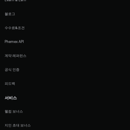
블로그
수수료&조건
Phemex API
계약 레퍼런스
공식 인증
피드백
서비스
웰컴 보너스
지인 초대 보너스