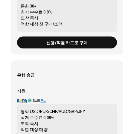
통화
30+
최저 수수료
0.8%
도착
즉시
적합 대상
첫 구매/소액
신용/직불 카드로 구매
은행 송금
지원:
통화
USD/EUR/CHF/AUD/GBP/JPY
최저 수수료
0.08%
도착
즉시
적합 대상
대량