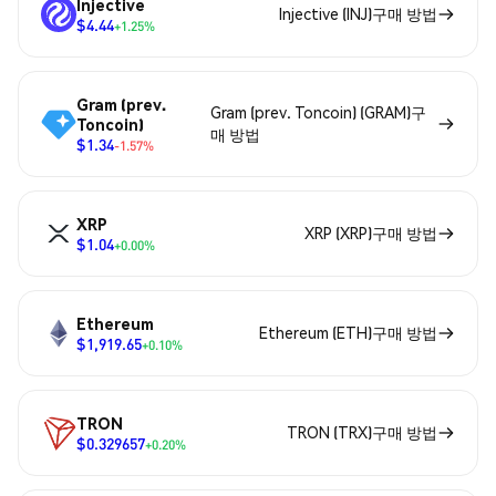
Injective
Injective (INJ)구매 방법
$4.44
+1.25%
Gram (prev.
Gram (prev. Toncoin) (GRAM)구
Toncoin)
매 방법
$1.34
-1.57%
XRP
XRP (XRP)구매 방법
$1.04
+0.00%
Ethereum
Ethereum (ETH)구매 방법
$1,919.65
+0.10%
TRON
TRON (TRX)구매 방법
$0.329657
+0.20%