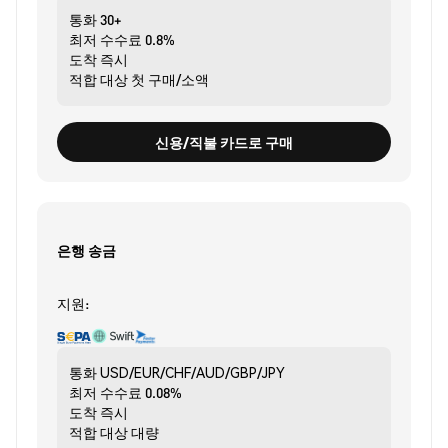
통화
30+
최저 수수료
0.8%
도착
즉시
적합 대상
첫 구매/소액
신용/직불 카드로 구매
은행 송금
지원:
통화
USD/EUR/CHF/AUD/GBP/JPY
최저 수수료
0.08%
도착
즉시
적합 대상
대량