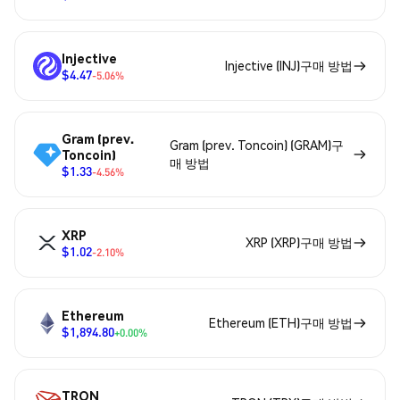
Injective
Injective (INJ)구매 방법
$4.47
-5.06%
Gram (prev.
Gram (prev. Toncoin) (GRAM)구
Toncoin)
매 방법
$1.33
-4.56%
XRP
XRP (XRP)구매 방법
$1.02
-2.10%
Ethereum
Ethereum (ETH)구매 방법
$1,894.80
+0.00%
TRON