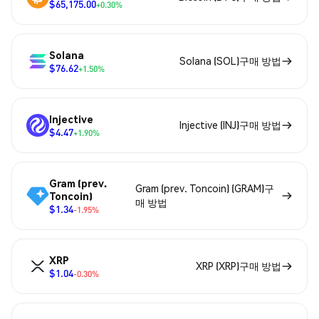
$65,175.00
+0.30%
Solana
Solana (SOL)구매 방법
$76.62
+1.50%
Injective
Injective (INJ)구매 방법
$4.47
+1.90%
Gram (prev.
Gram (prev. Toncoin) (GRAM)구
Toncoin)
매 방법
$1.34
-1.95%
XRP
XRP (XRP)구매 방법
$1.04
-0.30%