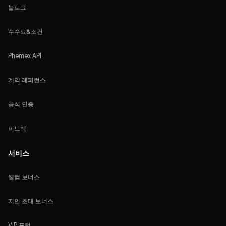
블로그
수수료&조건
Phemex API
계약 레퍼런스
공식 인증
피드백
서비스
웰컴 보너스
지인 초대 보너스
VIP 포털