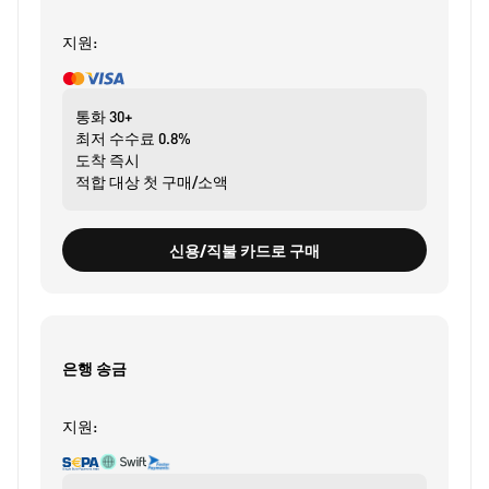
지원:
통화
30+
최저 수수료
0.8%
도착
즉시
적합 대상
첫 구매/소액
신용/직불 카드로 구매
은행 송금
지원: