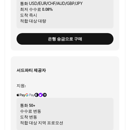
통화
USD/EUR/CHF/AUD/GBP/JPY
최저 수수료
0.08%
도착
즉시
적합 대상
대량
은행 송금으로 구매
서드파티 제공자
지원:
통화
50+
수수료
변동
도착
변동
적합 대상
지역 프로모션