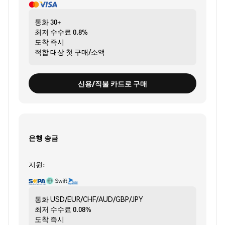
통화
30+
최저 수수료
0.8%
도착
즉시
적합 대상
첫 구매/소액
신용/직불 카드로 구매
은행 송금
지원:
통화
USD/EUR/CHF/AUD/GBP/JPY
최저 수수료
0.08%
도착
즉시