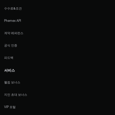
수수료&조건
Phemex API
계약 레퍼런스
공식 인증
피드백
서비스
웰컴 보너스
지인 초대 보너스
VIP 포털