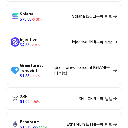
Solana
Solana (SOL)구매 방법
$73.38
-0.50%
Injective
Injective (INJ)구매 방법
$4.66
-5.33%
Gram (prev.
Gram (prev. Toncoin) (GRAM)구
Toncoin)
매 방법
$1.38
-1.01%
XRP
XRP (XRP)구매 방법
$1.05
-1.30%
Ethereum
Ethereum (ETH)구매 방법
$1,913.27
+2.10%