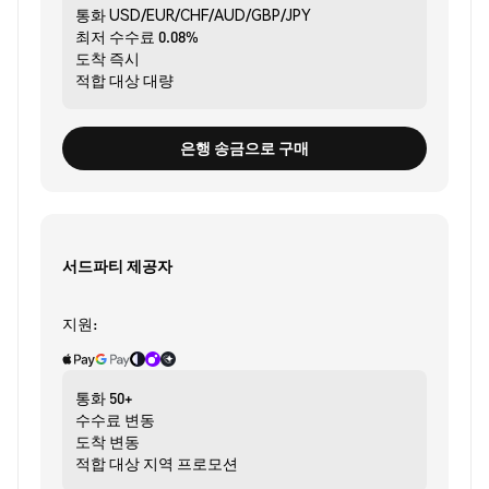
통화
USD/EUR/CHF/AUD/GBP/JPY
최저 수수료
0.08%
도착
즉시
적합 대상
대량
은행 송금으로 구매
서드파티 제공자
지원:
통화
50+
수수료
변동
도착
변동
적합 대상
지역 프로모션