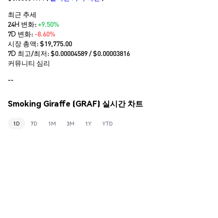
최근 추세
24H 변화:
+9.50%
7D 변화:
-8.60%
시장 총액:
$19,775.00
7D 최고/최저: $
0.00004589
/ $
0.00003816
커뮤니티 심리
--
Smoking Giraffe (GRAF) 실시간 차트
1D
7D
1M
3M
1Y
YTD