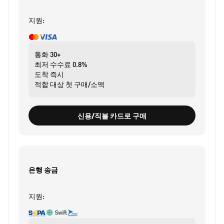
지원:
통화
30+
최저 수수료
0.8%
도착
즉시
적합 대상
첫 구매/소액
신용/직불 카드로 구매
은행 송금
지원: