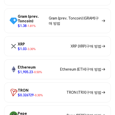
Gram (prev.
Gram (prev. Toncoin) (GRAM)구
Toncoin)
매 방법
$1.38
-1.81%
XRP
XRP (XRP)구매 방법
$1.03
-3.30%
Ethereum
Ethereum (ETH)구매 방법
$1,905.23
-0.50%
TRON
TRON (TRX)구매 방법
$0.326729
-0.30%
Pepe