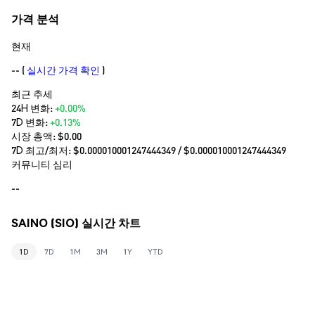
가격 분석
현재
--
(
실시간 가격 확인
)
최근 추세
24H 변화:
+0.00%
7D 변화:
+0.13%
시장 총액:
$0.00
7D 최고/최저: $
0.000010001247444349
/ $
0.000010001247444349
커뮤니티 심리
--
SAINO (SIO) 실시간 차트
1D
7D
1M
3M
1Y
YTD