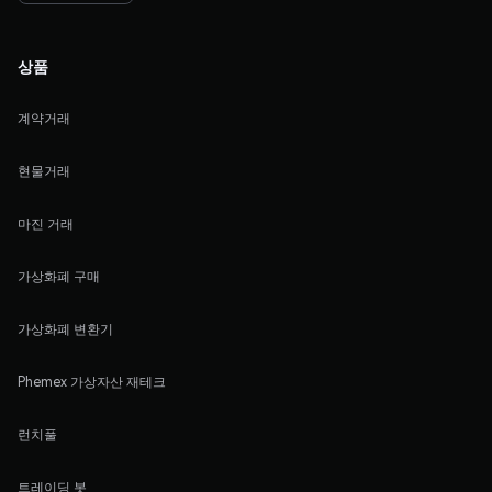
상품
계약거래
현물거래
마진 거래
가상화폐 구매
가상화폐 변환기
Phemex 가상자산 재테크
런치풀
트레이딩 봇