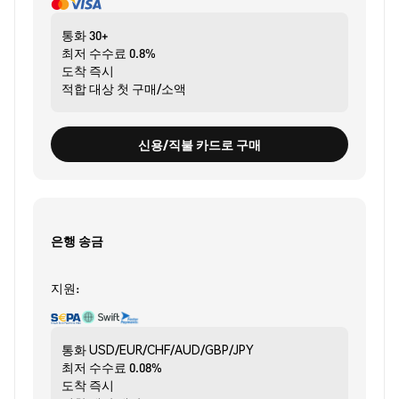
통화
30+
최저 수수료
0.8%
도착
즉시
적합 대상
첫 구매/소액
신용/직불 카드로 구매
은행 송금
지원:
통화
USD/EUR/CHF/AUD/GBP/JPY
최저 수수료
0.08%
도착
즉시