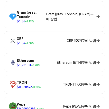
Gram (prev.
Gram (prev. Toncoin) (GRAM)구
Toncoin)
매 방법
$1.36
+2.19%
XRP
XRP (XRP)구매 방법
$1.04
+1.00%
Ethereum
Ethereum (ETH)구매 방법
$1,921.31
+0.20%
TRON
TRON (TRX)구매 방법
$0.328692
+0.20%
Pepe
Pepe (PEPE)구매 방법
$0.00000288
+1.90%