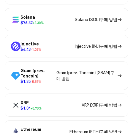
Solana
Solana (SOL)구매 방법
$76.32
+2.30%
Injective
Injective (INJ)구매 방법
$4.43
-1.02%
Gram (prev.
Gram (prev. Toncoin) (GRAM)구
Toncoin)
매 방법
$1.35
-0.55%
XRP
XRP (XRP)구매 방법
$1.04
+0.70%
Ethereum
Ethereum (ETH)구매 방법