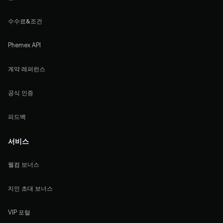
수수료&조건
Phemex API
계약 레퍼런스
공식 인증
피드백
서비스
웰컴 보너스
지인 초대 보너스
VIP 포털