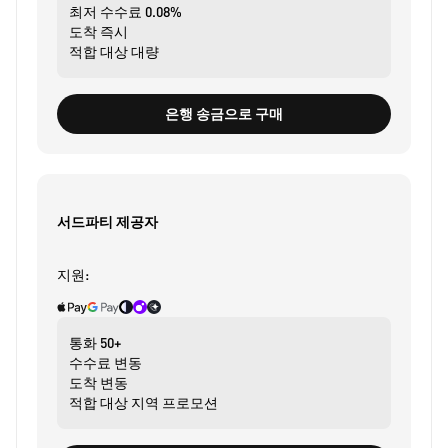
최저 수수료
0.08%
도착
즉시
적합 대상
대량
은행 송금으로 구매
서드파티 제공자
지원:
통화
50+
수수료
변동
도착
변동
적합 대상
지역 프로모션