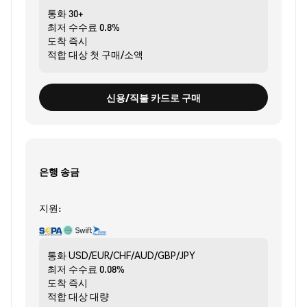
통화
30+
최저 수수료
0.8%
도착
즉시
적합 대상
첫 구매/소액
신용/직불 카드로 구매
은행 송금
지원:
통화
USD/EUR/CHF/AUD/GBP/JPY
최저 수수료
0.08%
도착
즉시
적합 대상
대량