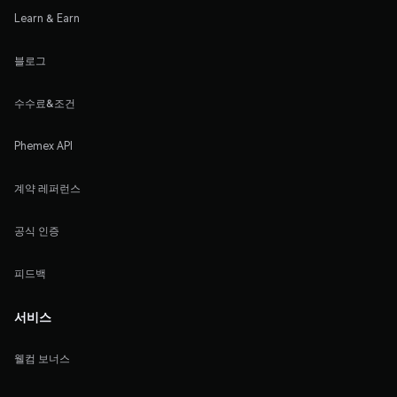
Learn & Earn
블로그
수수료&조건
Phemex API
계약 레퍼런스
공식 인증
피드백
서비스
웰컴 보너스