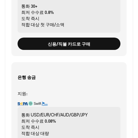
통화
30+
최저 수수료
0.8%
도착
즉시
적합 대상
첫 구매/소액
신용/직불 카드로 구매
은행 송금
지원:
통화
USD/EUR/CHF/AUD/GBP/JPY
최저 수수료
0.08%
도착
즉시
적합 대상
대량