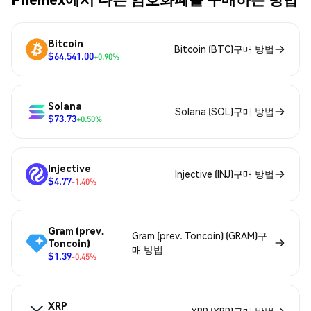
Bitcoin
Bitcoin (BTC)구매 방법
$64,541.00
+0.90%
Solana
Solana (SOL)구매 방법
$73.73
+0.50%
Injective
Injective (INJ)구매 방법
$4.77
-1.40%
Gram (prev.
Gram (prev. Toncoin) (GRAM)구
Toncoin)
매 방법
$1.39
-0.45%
XRP
XRP (XRP)구매 방법