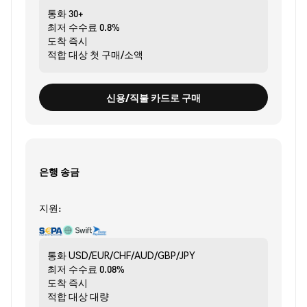
통화
30+
최저 수수료
0.8%
도착
즉시
적합 대상
첫 구매/소액
신용/직불 카드로 구매
은행 송금
지원:
통화
USD/EUR/CHF/AUD/GBP/JPY
최저 수수료
0.08%
도착
즉시
적합 대상
대량