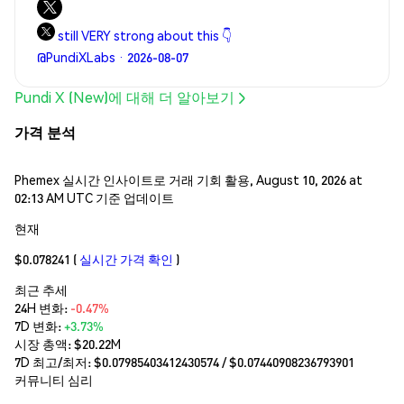
still VERY strong about this 👇
@PundiXLabs · 2026-08-07
Pundi X (New)에 대해 더 알아보기
가격 분석
Phemex 실시간 인사이트로 거래 기회 활용, August 10, 2026 at
02:13 AM UTC 기준 업데이트
현재
$0.078241
(
실시간 가격 확인
)
최근 추세
24H 변화:
-0.47%
7D 변화:
+3.73%
시장 총액:
$20.22M
7D 최고/최저: $
0.07985403412430574
/ $
0.07440908236793901
커뮤니티 심리