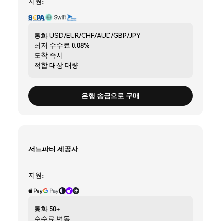
지원:
통화
USD/EUR/CHF/AUD/GBP/JPY
최저 수수료
0.08%
도착
즉시
적합 대상
대량
은행 송금으로 구매
서드파티 제공자
지원:
통화
50+
수수료
변동