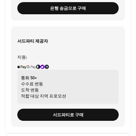
은행 송금으로 구매
서드파티 제공자
지원:
통화
50+
수수료
변동
도착
변동
적합 대상
지역 프로모션
서드파티로 구매