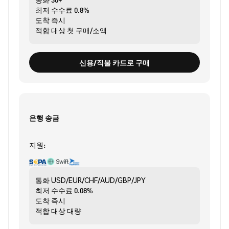
최저 수수료
0.8%
도착
즉시
적합 대상
첫 구매/소액
신용/직불 카드로 구매
은행 송금
지원:
통화
USD/EUR/CHF/AUD/GBP/JPY
최저 수수료
0.08%
도착
즉시
적합 대상
대량