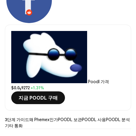
Poodl 가격
$0.0
9272
+1.31%
9
지금 POODL 구매
3단계 가이드
왜 Phemex인가
POODL 보관
POODL 사용
POODL 분석
기타 통화