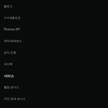
블로그
수수료&조건
Phemex API
계약 레퍼런스
공식 인증
피드백
서비스
웰컴 보너스
지인 초대 보너스