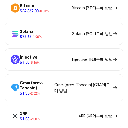
Bitcoin
Bitcoin (BTC)구매 방법
$64,367.00
-0.30%
Solana
Solana (SOL)구매 방법
$72.68
-1.90%
Injective
Injective (INJ)구매 방법
$4.50
-5.66%
Gram (prev.
Gram (prev. Toncoin) (GRAM)구
Toncoin)
매 방법
$1.35
-2.52%
XRP
XRP (XRP)구매 방법
$1.03
-2.30%