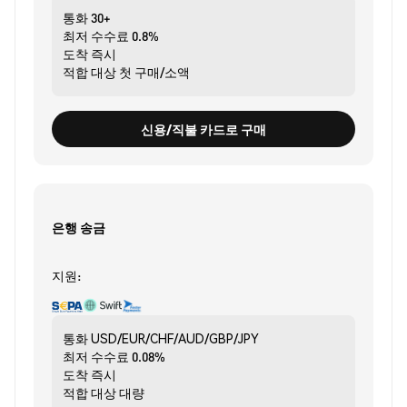
통화
30+
최저 수수료
0.8%
도착
즉시
적합 대상
첫 구매/소액
신용/직불 카드로 구매
은행 송금
지원:
통화
USD/EUR/CHF/AUD/GBP/JPY
최저 수수료
0.08%
도착
즉시
적합 대상
대량