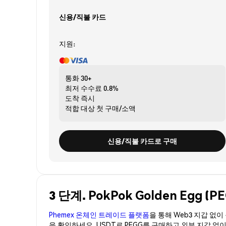
신용/직불 카드
지원:
통화
30+
최저 수수료
0.8%
도착
즉시
적합 대상
첫 구매/소액
신용/직불 카드로 구매
3 단계. PokPok Golden Egg 
Phemex 온체인 트레이드 플랫폼
을 통해 Web3 지갑 없
을 확인하세요. USDT로 PEGG를 구매하고 외부 지갑 없