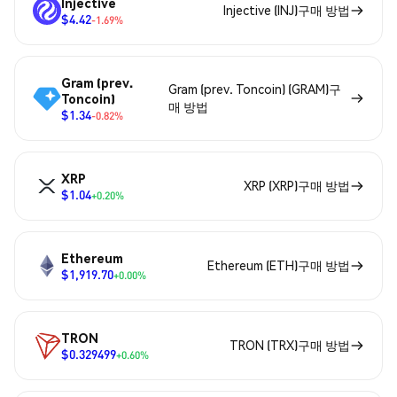
Injective
Injective (INJ)구매 방법
$4.42
-1.69%
Gram (prev.
Gram (prev. Toncoin) (GRAM)구
Toncoin)
매 방법
$1.34
-0.82%
XRP
XRP (XRP)구매 방법
$1.04
+0.20%
Ethereum
Ethereum (ETH)구매 방법
$1,919.70
+0.00%
TRON
TRON (TRX)구매 방법
$0.329499
+0.60%