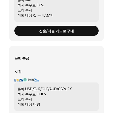
최저 수수료
0.8%
도착
즉시
적합 대상
첫 구매/소액
신용/직불 카드로 구매
은행 송금
지원:
통화
USD/EUR/CHF/AUD/GBP/JPY
최저 수수료
0.08%
도착
즉시
적합 대상
대량