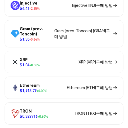
Injective
Injective (INJ)구매 방법
$4.41
-2.65%
Gram (prev.
Gram (prev. Toncoin) (GRAM)구
Toncoin)
매 방법
$1.35
-0.64%
XRP
XRP (XRP)구매 방법
$1.04
+0.50%
Ethereum
Ethereum (ETH)구매 방법
$1,913.79
+0.00%
TRON
TRON (TRX)구매 방법
$0.329716
+0.60%