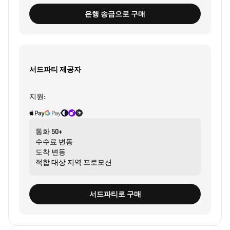
은행 송금으로 구매
서드파티 제공자
지원:
통화
50+
수수료
변동
도착
변동
적합 대상
지역 프로모션
서드파티로 구매