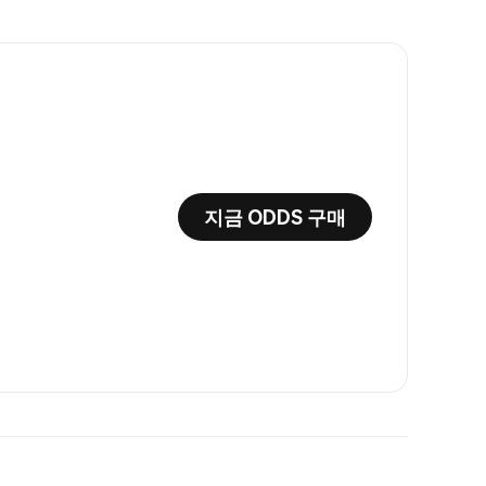
지금 ODDS 구매