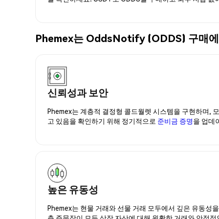
Phemex는 OddsNotify (ODDS)
신뢰성과 보안
Phemex는 계층적 결정형 콜드월렛 시스템을 구현하며, 모
고 있음을 확인하기 위해 정기적으로
준비금 증명
을 업데
높은 유동성
Phemex는 현물 거래와 선물 거래 모두에서 깊은 유동성
춘 주문장이 모든 상장 자산에 대해 원활한 거래와 안정적