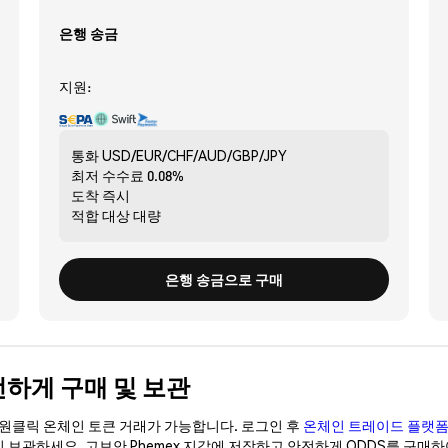
은행 송금
지원:
통화
USD/EUR/CHF/AUD/GBP/JPY
최저 수수료
0.08%
도착
즉시
적합 대상
대량
은행 송금으로 구매
 안전하게 구매 및 보관
이 원클릭 온체인 토큰 거래가 가능합니다. 로그인 후
온체인 트레이드 플랫
이 보관하세요. 고보안 Phemex 지갑에 저장하고 안전하게 ODDS를 구매