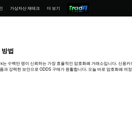
인
가상자산 재테크
더 보기
매 방법
 Phemex는 수백만 명이 신뢰하는 가장 효율적인 암호화폐 거래소입니다. 신용카
 강력한 보안으로 ODDS 구매가 원활합니다. 오늘 바로 암호화폐 여정을 시