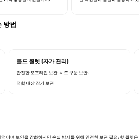
는 방법
콜드 월렛 (자가 관리)
안전한 오프라인 보관, 시드 구문 보안.
적합 대상
장기 보관
적이며 보안을 강화하지만 손실 방지를 위해 안전한 보관 필요; 핫 월렛은 P