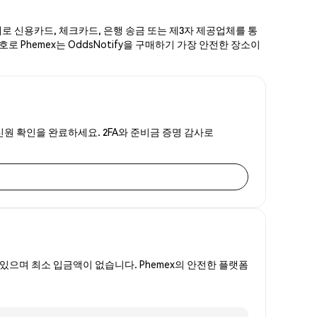
단계로 신용카드, 체크카드, 은행 송금 또는 제3자 제공업체를 통
로 Phemex는 OddsNotify을 구매하기 가장 안전한 장소이
 신원 확인을 완료하세요. 2FA와 준비금 증명 감사로
있으며 최소 입금액이 없습니다. Phemex의 안전한 플랫폼