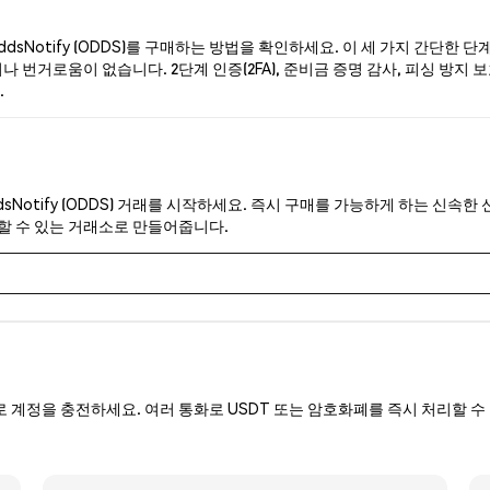
sNotify (ODDS)를 구매하는 방법을 확인하세요. 이 세 가지 간단한 
 번거로움이 없습니다. 2단계 인증(2FA), 준비금 증명 감사, 피싱 방지 보호
.
dsNotify (ODDS) 거래를 시작하세요. 즉시 구매를 가능하게 하는 신속한
뢰할 수 있는 거래소로 만들어줍니다.
로 계정을 충전하세요. 여러 통화로 USDT 또는 암호화폐를 즉시 처리할 수 