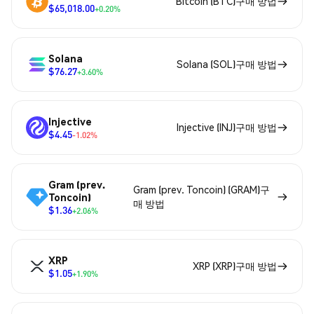
Bitcoin (BTC)구매 방법
$65,018.00
+0.20%
Solana
Solana (SOL)구매 방법
$76.27
+3.60%
Injective
Injective (INJ)구매 방법
$4.45
-1.02%
Gram (prev.
Gram (prev. Toncoin) (GRAM)구
Toncoin)
매 방법
$1.36
+2.06%
XRP
XRP (XRP)구매 방법
$1.05
+1.90%