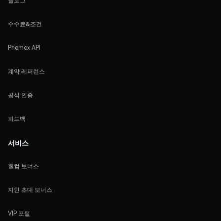
블로그
수수료&조건
Phemex API
계약 레퍼런스
공식 인증
피드백
서비스
웰컴 보너스
지인 초대 보너스
VIP 포털