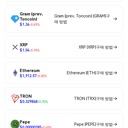
Gram (prev.
Gram (prev. Toncoin) (GRAM)구
Toncoin)
매 방법
$1.34
-0.69%
XRP
XRP (XRP)구매 방법
$1.04
-0.10%
Ethereum
Ethereum (ETH)구매 방법
$1,912.57
-0.30%
TRON
TRON (TRX)구매 방법
$0.329848
+0.70%
Pepe
Pepe (PEPE)구매 방법
$0.00000285
-0.40%