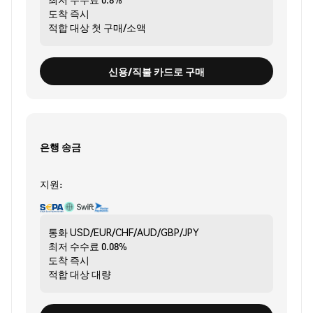
도착
즉시
적합 대상
첫 구매/소액
신용/직불 카드로 구매
은행 송금
지원:
통화
USD/EUR/CHF/AUD/GBP/JPY
최저 수수료
0.08%
도착
즉시
적합 대상
대량