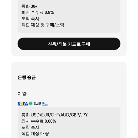
통화
30+
최저 수수료
0.8%
도착
즉시
적합 대상
첫 구매/소액
신용/직불 카드로 구매
은행 송금
지원:
통화
USD/EUR/CHF/AUD/GBP/JPY
최저 수수료
0.08%
도착
즉시
적합 대상
대량