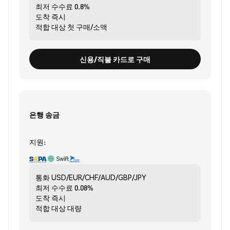
최저 수수료
0.8%
도착
즉시
적합 대상
첫 구매/소액
신용/직불 카드로 구매
은행 송금
지원:
통화
USD/EUR/CHF/AUD/GBP/JPY
최저 수수료
0.08%
도착
즉시
적합 대상
대량