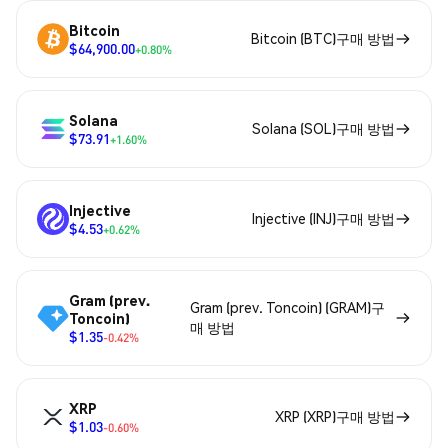
Bitcoin
Bitcoin (BTC)구매 방법
$64,900.00
+0.80%
Solana
Solana (SOL)구매 방법
$73.91
+1.60%
Injective
Injective (INJ)구매 방법
$4.53
+0.62%
Gram (prev.
Gram (prev. Toncoin) (GRAM)구
Toncoin)
매 방법
$1.35
-0.42%
XRP
XRP (XRP)구매 방법
$1.03
-0.60%