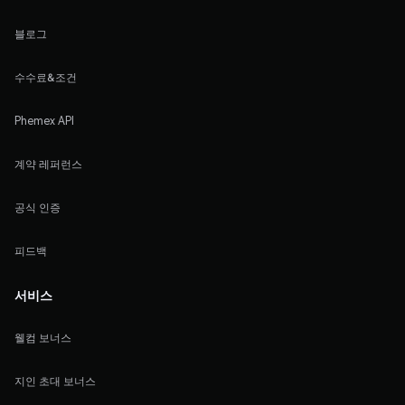
블로그
수수료&조건
Phemex API
계약 레퍼런스
공식 인증
피드백
서비스
웰컴 보너스
지인 초대 보너스