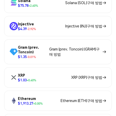
Solana
Solana (SOL)구매 방법
$75.78
+2.60%
Injective
Injective (INJ)구매 방법
$4.39
-2.92%
Gram (prev.
Gram (prev. Toncoin) (GRAM)구
Toncoin)
매 방법
$1.35
-0.01%
XRP
XRP (XRP)구매 방법
$1.03
+0.40%
Ethereum
Ethereum (ETH)구매 방법
$1,913.27
+0.00%