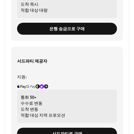
도착
즉시
적합 대상
대량
은행 송금으로 구매
서드파티 제공자
지원:
통화
50+
수수료
변동
도착
변동
적합 대상
지역 프로모션
서드파티로 구매