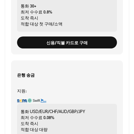
통화
30+
최저 수수료
0.8%
도착
즉시
적합 대상
첫 구매/소액
신용/직불 카드로 구매
은행 송금
지원:
통화
USD/EUR/CHF/AUD/GBP/JPY
최저 수수료
0.08%
도착
즉시
적합 대상
대량