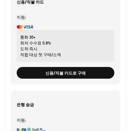
신용/직불 카드
지원:
통화
30+
최저 수수료
0.8%
도착
즉시
적합 대상
첫 구매/소액
신용/직불 카드로 구매
은행 송금
지원: