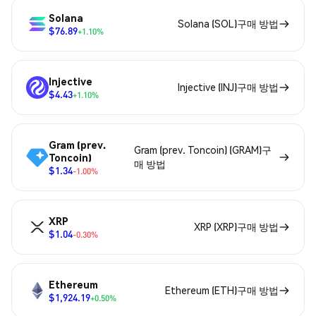
Solana
Solana (SOL)구매 방법
$76.89
+1.10%
Injective
Injective (INJ)구매 방법
$4.43
+1.10%
Gram (prev.
Gram (prev. Toncoin) (GRAM)구
Toncoin)
매 방법
$1.34
-1.00%
XRP
XRP (XRP)구매 방법
$1.04
-0.30%
Ethereum
Ethereum (ETH)구매 방법
$1,924.19
+0.50%