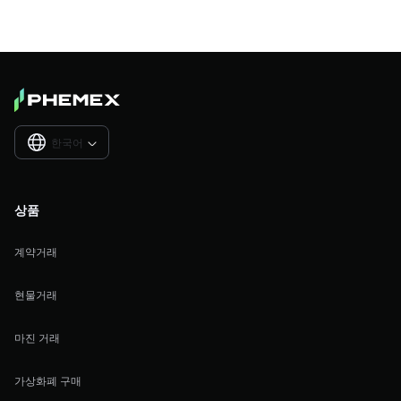
한국어

상품
계약거래
현물거래
마진 거래
가상화폐 구매