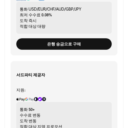
통화
USD/EUR/CHF/AUD/GBP/JPY
최저 수수료
0.08%
도착
즉시
적합 대상
대량
은행 송금으로 구매
서드파티 제공자
지원:
통화
50+
수수료
변동
도착
변동
적합 대상
지역 프로모션