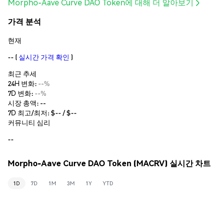
Morpho-Aave Curve DAO Token에 대해 더 알아보기
가격 분석
현재
--
(
실시간 가격 확인
)
최근 추세
24H 변화:
--%
7D 변화:
--%
시장 총액:
--
7D 최고/최저: $
--
/ $
--
커뮤니티 심리
--
Morpho-Aave Curve DAO Token (MACRV) 실시간 차트
1D
7D
1M
3M
1Y
YTD