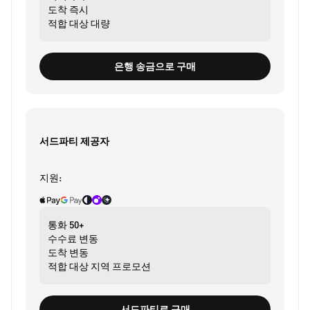
도착
즉시
적합 대상
대량
은행 송금으로 구매
서드파티 제공자
지원:
통화
50+
수수료
변동
도착
변동
적합 대상
지역 프로모션
서드파티로 구매